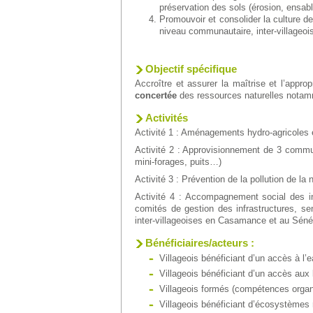
préservation des sols (érosion, ensabl
Promouvoir et consolider la culture d
niveau communautaire, inter-villageoi
Objectif spécifique
Accroître et assurer la maîtrise et l’appro
concertée
des ressources naturelles notamm
Activités
Activité 1 : Aménagements hydro-agricoles e
Activité 2 : Approvisionnement de 3 commun
mini-forages, puits…)
Activité 3 : Prévention de la pollution de l
Activité 4 : Accompagnement social des in
comités de gestion des infrastructures, sen
inter-villageoises en Casamance et au Sén
Bénéficiaires/acteurs
:
Villageois bénéficiant d’un accès à l’
Villageois bénéficiant d’un accès aux 
Villageois formés (compétences organ
Villageois bénéficiant d’écosystèmes r