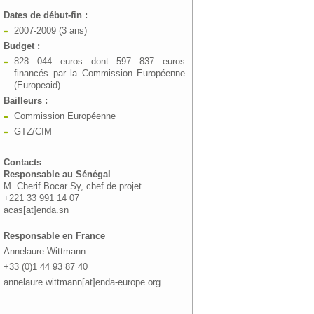
Dates de début-fin :
2007-2009 (3 ans)
Budget :
828 044 euros dont 597 837 euros
financés par la Commission Européenne
(Europeaid)
Bailleurs :
Commission Européenne
GTZ/CIM
Contacts
Responsable au Sénégal
M. Cherif Bocar Sy, chef de projet
+221 33 991 14 07
acas[at]enda.sn
Responsable en France
Annelaure Wittmann
+33 (0)1 44 93 87 40
annelaure.wittmann[at]enda-europe.org