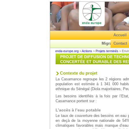
Accueil
Migrations
Contact
enda-europe.org
>
Actions
>
Projets terminés
>
Envi
PROJET DE DIFFUSION DE TECHN
CONCERTÉE ET DURABLE DES R
Contexte du projet
La Casamance regroupe les 2 régions admi
population est estimée à 1 341 000 habitan
ethnique du Sénégal (Diola majoritaires, Pe
Les besoins identifiés à la fois par l’Et
Casamance portent sur :
L’accès à l’eau potable
Le taux de couverture des besoins en eau 
en deçà de la moyenne nationale de 54% 
climatiques favorables mais manque d’eau d