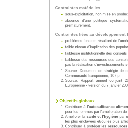
Contraintes matérielles
sous-exploitation, non mise en produ
absence d’une politique systémat
prématurément.
Contraintes liées au développement l
problèmes fonciers résultant de l’amé
faible niveau d’implication des popul
faiblesse institutionnelle des conseil
faiblesse des ressources des conseil
pas la réalisation d’investissements s
Source: Document de stratégie de co
Communauté Européenne, 107 p.
Source: Rapport annuel conjoint 
Européenne - version du 7 janvier 200
Objectifs globaux
Contribuer à
l'autosuffisance alimen
pour les femmes par l'amélioration de l
Améliorer la
santé et l'hygiène
par u
les plus enclavées et/ou les plus aff
Contribuer à protéger les
ressources 