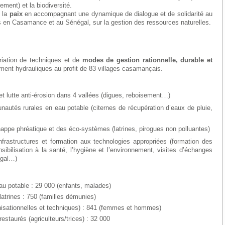
ement) et la biodiversité.
e la
paix
en accompagnant une dynamique de dialogue et de solidarité au
s en Casamance et au Sénégal, sur la gestion des ressources naturelles.
priation de techniques et de
modes de gestion rationnelle, durable et
ent hydrauliques au profit de 83 villages casamançais.
t lutte anti-érosion dans 4 vallées (digues, reboisement…)
autés rurales en eau potable (citernes de récupération d’eaux de pluie,
a nappe phréatique et des éco-systèmes (latrines, pirogues non polluantes)
frastructures et formation aux technologies appropriées (formation des
sibilisation à la santé, l’hygiène et l’environnement, visites d’échanges
égal…)
eau potable : 29 000 (enfants, malades)
latrines : 750 (familles démunies)
isationnelles et techniques) : 841 (femmes et hommes)
estaurés (agriculteurs/trices) : 32 000