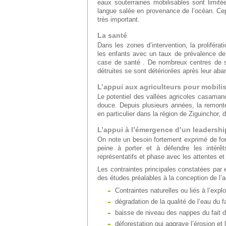
eaux souterraines mobilisables sont limit
langue salée en provenance de l’océan. Cep
très important.
La santé
Dans les zones d’intervention, la proliférat
les enfants avec un taux de prévalence d
case de santé . De nombreux centres de san
détruites se sont détériorées après leur aba
L’appui aux agriculteurs pour mobil
Le potentiel des vallées agricoles casamanç
douce. Depuis plusieurs années, la remonté
en particulier dans la région de Ziguinchor, d
L’appui à l’émergence d’un leadershi
On note un besoin fortement exprimé de fo
peine à porter et à défendre les intér
représentatifs et phase avec les attentes et
Les contraintes principales constatées par
des études préalables à la conception de l’a
Contraintes naturelles ou liés à l’explo
dégradation de la qualité de l’eau du fa
baisse de niveau des nappes du fait d
déforestation qui aggrave l’érosion et 