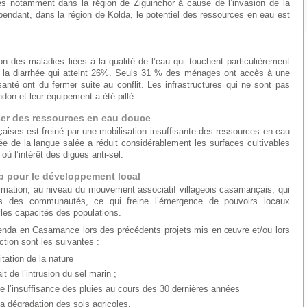
ées notamment dans la région de Ziguinchor à cause de l’invasion de la
endant, dans la région de Kolda, le potentiel des ressources en eau est
ion des maladies liées à la qualité de l’eau qui touchent particulièrement
e la diarrhée qui atteint 26%. Seuls 31 % des ménages ont accès à une
té ont du fermer suite au conflit. Les infrastructures qui ne sont pas
ndon et leur équipement a été pillé.
iser des ressources en eau douce
aises est freiné par une mobilisation insuffisante des ressources en eau
e de la langue salée a réduit considérablement les surfaces cultivables
’où l’intérêt des digues anti-sel.
p pour le développement local
rmation, au niveau du mouvement associatif villageois casamançais, qui
êts des communautés, ce qui freine l’émergence de pouvoirs locaux
 les capacités des populations.
 enda en Casamance lors des précédents projets mis en œuvre et/ou lors
ction sont les suivantes :
itation de la nature
it de l’intrusion du sel marin ;
e l’insuffisance des pluies au cours des 30 dernières années
la dégradation des sols agricoles.