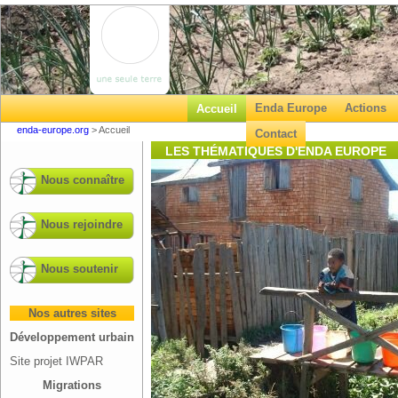
Enda Europe
Actions
Accueil
enda-europe.org
>
Accueil
Contact
LES THÉMATIQUES D'ENDA EUROPE
Nous connaître
Nous rejoindre
Nous soutenir
Nos autres sites
Développement urbain
Site projet IWPAR
Migrations